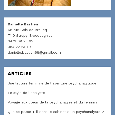
v
u
u
r
v
v
e
r
r
d
e
e
a
d
d
n
a
a
s
n
n
u
s
s
Danielle Bastien
n
u
u
68 rue Bois de Breucq
e
n
n
n
e
e
7110 Strepy-Bracquegnies
o
n
n
u
o
o
0473 69 25 65
v
u
u
e
v
v
064 22 23 70
l
e
e
l
l
l
danielle.bastien68@gmail.com
e
l
l
f
e
e
e
f
f
n
e
e
ê
n
n
t
ê
ê
ARTICLES
r
t
t
e
r
r
)
e
e
)
)
Une lecture féminine de l’aventure psychanalytique
Le style de l’analyste
Voyage aux coeur de la psychanalyse et du féminin
Que se passe-t-il dans le cabinet d’un psychanalyste ?