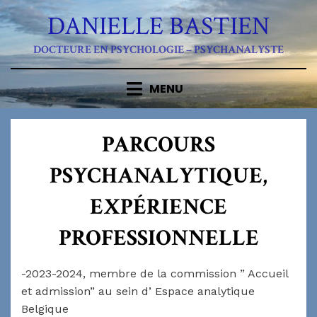
Skip
DANIELLE BASTIEN
to
content
DOCTEURE EN PSYCHOLOGIE – PSYCHANALYSTE
MENU
PARCOURS
PSYCHANALYTIQUE,
EXPÉRIENCE
PROFESSIONNELLE
-2023-2024, membre de la commission ” Accueil
et admission” au sein d’ Espace analytique
Belgique