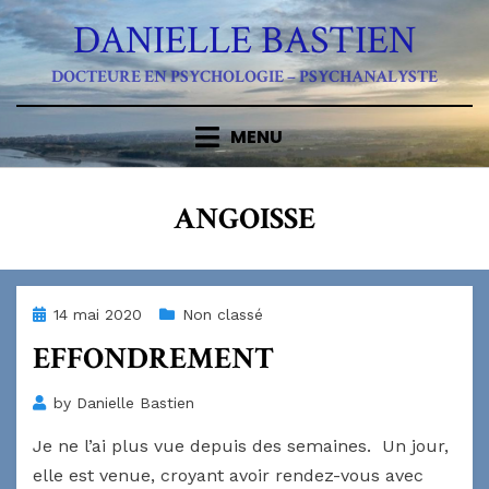
Skip
DANIELLE BASTIEN
to
content
DOCTEURE EN PSYCHOLOGIE – PSYCHANALYSTE
MENU
ÉTIQUETTE
:
ANGOISSE
Posted
14 mai 2020
Non classé
on
EFFONDREMENT
by
Danielle Bastien
Je ne l’ai plus vue depuis des semaines. Un jour,
elle est venue, croyant avoir rendez-vous avec