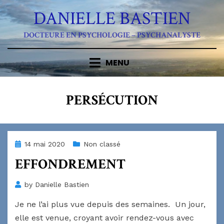
Skip
DANIELLE BASTIEN
to
content
DOCTEURE EN PSYCHOLOGIE – PSYCHANALYSTE
MENU
ÉTIQUETTE
:
PERSÉCUTION
Posted
14 mai 2020
Non classé
on
EFFONDREMENT
by
Danielle Bastien
Je ne l’ai plus vue depuis des semaines. Un jour,
elle est venue, croyant avoir rendez-vous avec